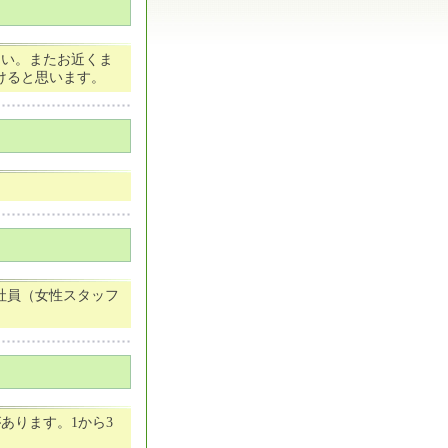
い。またお近くま
けると思います。
社員（女性スタッフ
。
があります。1から3