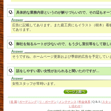
具体的な業務内容というのが解りづらいので、その辺もオー
広告に記載してあります。また庭工房にもイラスト（樹木）看
てあります。
御社を知るルートが少ないので、もう少し宣伝等をして欲し
そうですね。ホームページ更新および季節的広告を予定してい
話をしやすい若い女性がおられると聞いたのですが…
女性スタッフが常時います。
|
造 園
|
ガーデニング
|
リ・ガーデン
|
メンテナンス
|
料金体系
| Q & A |
スタッ
い合わせ
|