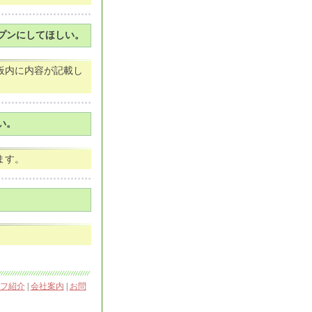
プンにしてほしい。
板内に内容が記載し
い。
ます。
フ紹介
|
会社案内
|
お問