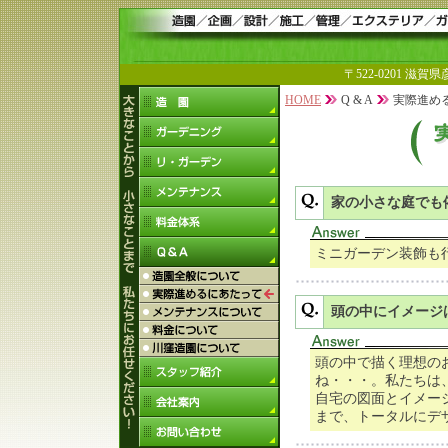
〒522-0201 滋賀県彦根
HOME
Q & A
実際進め
家の小さな庭でも
ミニガーデン装飾も
頭の中にイメージ
頭の中で描く理想の
ね・・・。私たちは
自宅の図面とイメー
まで、トータルにデ