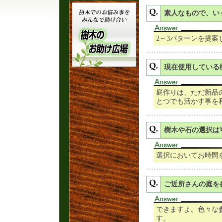
素人なもので、い
2～3パターンを提
現在使用している
庭作りは、ただ新品
とつでも活かす事を
樹木や石の選択は
選択においてお時間
ご近所さんの庭を
できますよ。色々な
す。